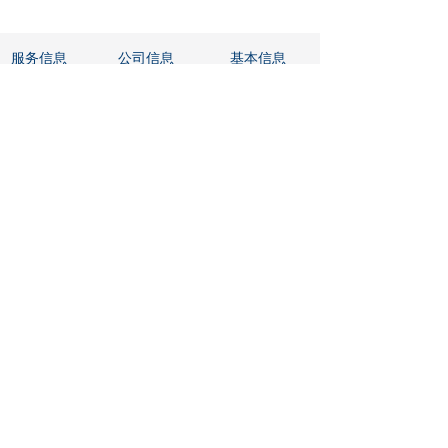
服务信息
公司信息
基本信息
检测服务
关于我们
数据隐私声明
技术服务
人才招聘
条款和条件
联系我们
新闻/活动
扫一扫关注我们
版权所有 © 昇科仪器科技有限公司
京ICP备2021034328号
粤ICP备16007189号
本网站由阿里云提供云计算及安全服务
本网站支持
IPv6
Powered by 万网