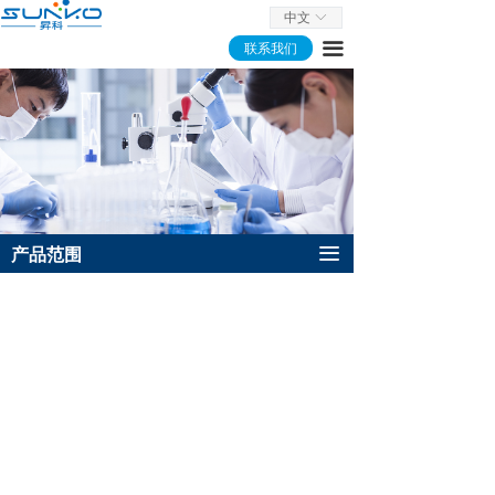
中文
ꀅ
联系我们
끀
끀
产品范围